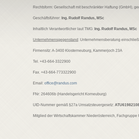
Rechtsform: Gesellschaft mit beschränkter Haftung (GmbH), g
Geschäftsführer:
Ing. Rudolf Randus, MSc
Inhaltlich Verantwortlicher laut TMG:
Ing. Rudolf Randus, MSc
Unternehmensgegenstand
: Unternehmensberatung einschließ
Firmensitz: A-3400 Klosterneuburg, Kammerjoch 23A
Tel. +43-664-3322900
Fax. +43-664-773322900
Email:
office@randus.com
FNr: 264606b (Handelsgericht Korneuburg)
UID-Nummer gemäß §27a Umsatzsteuergesetz:
ATU6198210
Mitglied der Wirtschaftskammer Niederösterreich, Fachgruppe